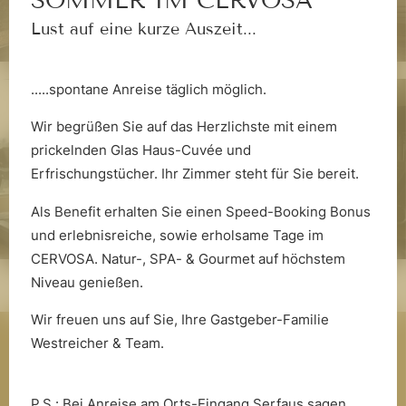
SOMMER IM CERVOSA
Lust auf eine kurze Auszeit...
Die Saunawelt
.....spontane Anreise täglich möglich.
Wir begrüßen Sie auf das Herzlichste mit einem
prickelnden Glas Haus-Cuvée und
Erfrischungstücher. Ihr Zimmer steht für Sie bereit.
Als Benefit erhalten Sie einen Speed-Booking Bonus
und erlebnisreiche, sowie erholsame Tage im
CERVOSA. Natur-, SPA- & Gourmet auf höchstem
Fitnesswelt
Niveau genießen.
Wir freuen uns auf Sie, Ihre Gastgeber-Familie
Westreicher & Team.
Neuigkeiten aus dem Cervosa
erhalten
P.S.: Bei Anreise am Orts-Eingang Serfaus sagen,