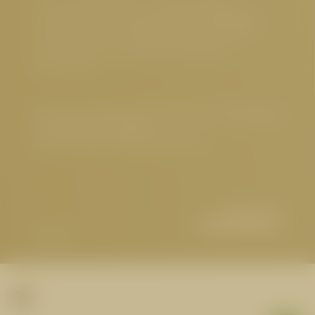
5 Sterne Hotel Serfaus
,
Luxushotel Serfaus
,
Familienfreundliches Hotel Serfaus
,
Nachhaltiges
Hotel Österreich
,
Hundefreundliches Hotel Tirol
,
Gourmethotel Tirol
,
Wellnesshotel Serfaus
,
Sehenswertes
Impressum
|
Datenschutz
|
Datenschutz-Einstellungen
|
Barrierefreiheit
|
Sitemap
© 2026 Hotel Cervosa | Serfaus Tirol
Partner