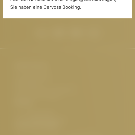
Sie haben eine Cervosa Booking.
E-Mail-Adresse eingeben
Hotel Cervosa
Familie Westreicher
Herrenanger 11
6534 Serfaus Tirol, Österreich
UID-Nr.: ATU32773601
Kontakt
Tel.:
+43 5476 6211
E-Mail:
info@
cervosa.
com
Interessante Seiten