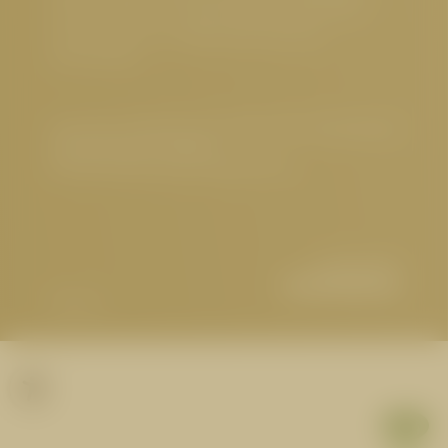
Hotel Österreich
,
Hundefreundliches Hotel Tirol
,
Gourmethotel Tirol
,
Wellnesshotel Serfaus
,
Sehenswertes
Impressum
|
Datenschutz
|
Datenschutz-Einstellungen
|
Barrierefreiheit
|
Sitemap
© 2026 Hotel Cervosa | Serfaus Tirol
Partner
1