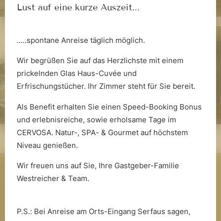
Lust auf eine kurze Auszeit...
Die Saunawelt
.....spontane Anreise täglich möglich.
Wir begrüßen Sie auf das Herzlichste mit einem
prickelnden Glas Haus-Cuvée und
Erfrischungstücher. Ihr Zimmer steht für Sie bereit.
Als Benefit erhalten Sie einen Speed-Booking Bonus
und erlebnisreiche, sowie erholsame Tage im
Fitnesswelt
CERVOSA. Natur-, SPA- & Gourmet auf höchstem
Niveau genießen.
Wir freuen uns auf Sie, Ihre Gastgeber-Familie
Neuigkeiten aus dem Cervosa
Westreicher & Team.
erhalten
P.S.: Bei Anreise am Orts-Eingang Serfaus sagen,
E-Mail-Adresse eingeben