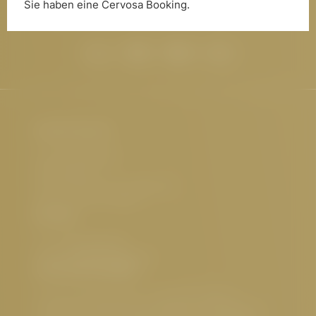
Sie haben eine Cervosa Booking.
Hotel Cervosa
Familie Westreicher
Herrenanger 11
6534 Serfaus Tirol, Österreich
UID-Nr.: ATU32773601
Kontakt
Tel.:
+43 5476 6211
E-Mail:
info@
cervosa.
com
Interessante Seiten
5 Sterne Hotel Serfaus
,
Luxushotel Serfaus
,
Familienfreundliches Hotel Serfaus
,
Nachhaltiges