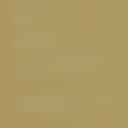
Herrenanger 11
6534 Serfaus Tirol, Österreich
UID-Nr.: ATU32773601
Kontakt
Tel.:
+43 5476 6211
E-Mail:
info@
cervosa.
com
Interessante Seiten
5 Sterne Hotel Serfaus
,
Luxushotel Serfaus
,
Familienfreundliches Hotel Serfaus
,
Nachhaltiges
Hotel Österreich
,
Hundefreundliches Hotel Tirol
,
Gourmethotel Tirol
,
Wellnesshotel Serfaus
,
Sehenswertes
Impressum
|
Datenschutz
|
Datenschutz-Einstellungen
|
Barrierefreiheit
|
Sitemap
© 2026 Hotel Cervosa | Serfaus Tirol