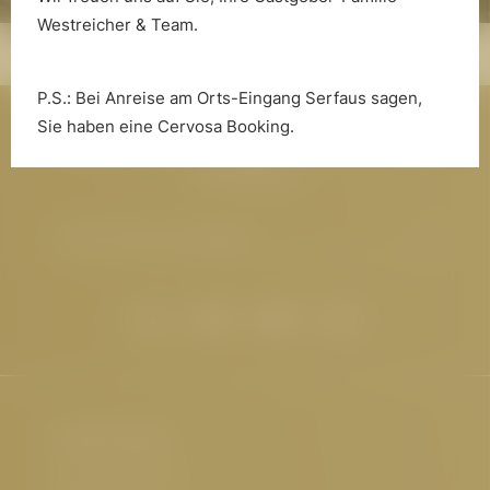
Westreicher & Team.
Fitnesswelt
P.S.: Bei Anreise am Orts-Eingang Serfaus sagen,
Sie haben eine Cervosa Booking.
Neuigkeiten aus dem Cervosa
erhalten
E-Mail-Adresse eingeben
Hotel Cervosa
Familie Westreicher