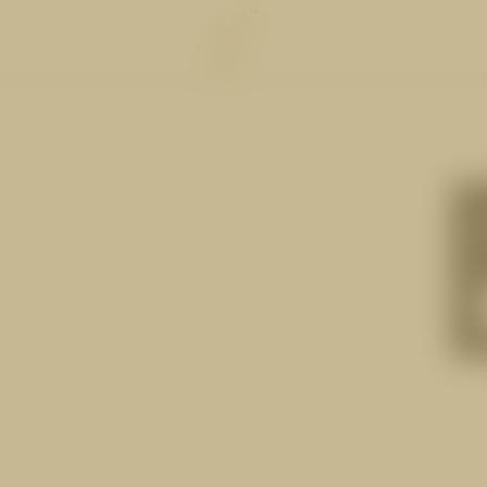
GENIESSEN
WOHLF
Die Cervosa Verwöhnpension
Die Wasserwelt
Crystal Bar & Lounge
Die Saunawelt
Hugo’s Weinkeller und Vinum
Treatments
LM
Hugo’s Tapas Bar & Wine Lounge
Fitnesswelt
Hugo’s Kneipp & Chill Area