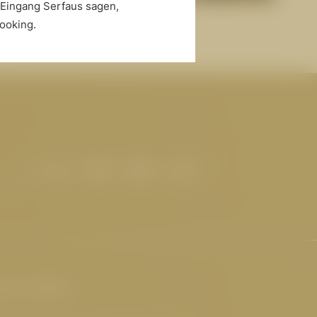
itnesswelt
-Eingang Serfaus sagen,
ooking.
sante Seiten