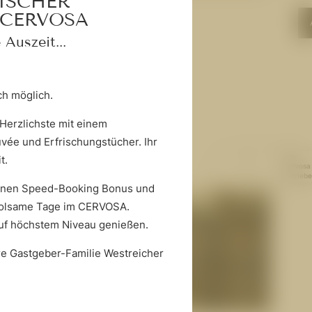
TISCHER
CERVOSA
ANFRAGEN
 Auszeit...
ich möglich.
Herzlichste mit einem
vée und Erfrischungstücher. Ihr
Alle
it.
Cervosa
Betriebe
 einen Speed-Booking Bonus und
rholsame Tage im CERVOSA.
auf höchstem Niveau genießen.
hre Gastgeber-Familie Westreicher