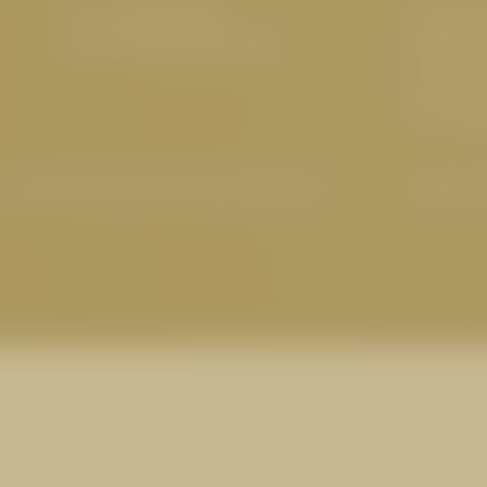
Tel.:
+43 5476 6211
5 Sterne
E-Mail:
info@
cervosa.
com
Familienf
Nachhalti
Hundefreu
Tirol
,
Wel
-Einstellungen
|
Barrierefreiheit
|
Sitemap
© 2026 Ho
 CERVOSA ALM
ssel, Herzhaftes vom
uküche: Stärken Sie sich
Ankunf
ervosa Alm und bleiben