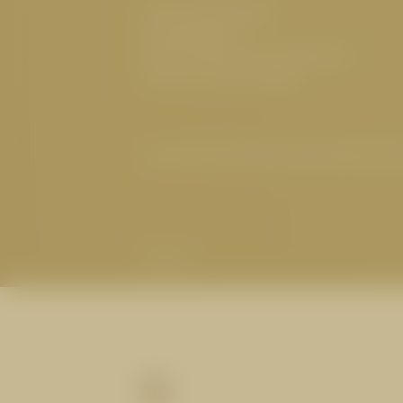
Familie Westreicher
Herrenanger 11
6534 Serfaus Tirol, Österreich
UID-Nr.: ATU32773601
Impressum
|
Datenschutz
|
Datenschutz
Partner
BERGFREUDEN AUF HUGO’S
Spezialitäten aus dem Suppenke
Grill und Klassiker aus der Scha
1
nach einer Wanderung auf der C
Sie zur Übernachtung dort.
Details anzeigen