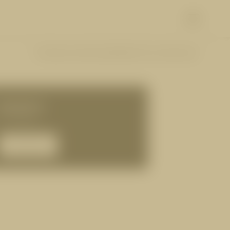
Vorherige Zusatzleistung
55|62
Nächste Zusatzleistung
ÜHLEN
ERLEBEN
Skifahren & Langlaufen
Winterwandern & Rodeln
65,00 €
Wandern & Biken
Golfen & Paragleiten
für 1 Person
Die Super Sommer Card
Familienabenteuer
Sehenswertes
ANFRAGEN