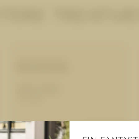
TERE TREATM
KÖRPERBEHANDLUNGEN
Meersalzpeeling
20 Min.
|
45,00 €
für 1 Person
Details anzeigen