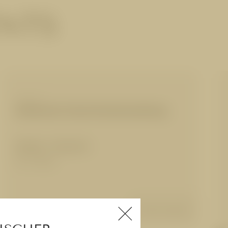
ENTS
THALGO
Kühlende Gesichtsbehandlung
80 Min.
|
140,00 €
für 1 Person
Details anzeigen