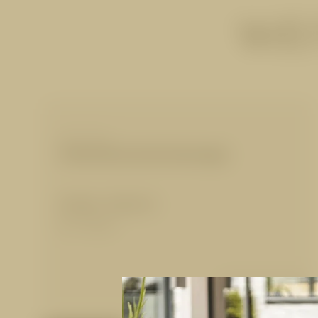
WEI
MASSAGEN
Fußreflexzonenmassage
50 Min.
|
90,00 €
für 1 Person
Details anzeigen