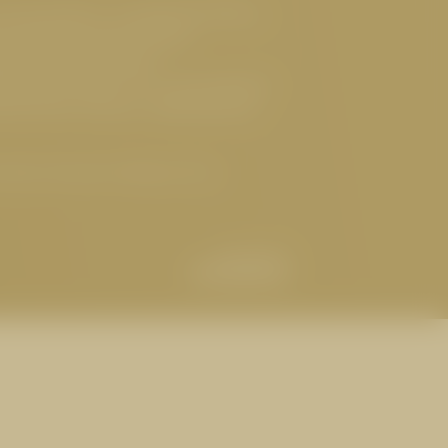
 Hotel Serfaus
,
Luxushotel Serfaus
,
reundliches Hotel Serfaus
,
ges Hotel Österreich
,
ndliches Hotel Tirol
,
Gourmethotel
lnesshotel Serfaus
,
Sehenswertes
tel Cervosa | Serfaus Tirol
BUCHEN
t
Abreise
ANFRAGEN