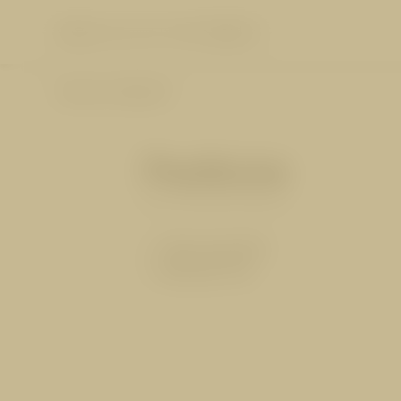
info@
cervosa.
com
+43 5476 6211
DE
|
EN
info@
cervosa.
com
+43 5476 6211
DE
|
EN
Zurück zur Übersicht
DAS CERVOSA
WOHNEN
Die Gastgeber
Pediküre
Zimmer und Suiten
Für Familien
Pauschalen
Nachhaltigkeit
Inklusivleistungen
Bildergalerie
HUGO’S CERVOSA A
BEAUTYBEHANDLUNGEN
Cervosa News
Urlaubsinformationen
Social Media Wall
Gutscheine
Ohne Lack: 65 €
Wetter
Anfragen
Buchen
Mit Lack: 70 €