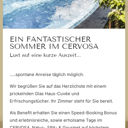
Alle
Cervos
Betrieb
HUGO WESTREICHER
„UNSERE GÄSTE BEIM
EIN FANTASTISCHER
GOURMETDINNER STRAHLEN
SOMMER IM CERVOSA
UND GENÜSSLICH SCHLEMMEN
Lust auf eine kurze Auszeit...
ZU SEHEN, DAZU EIN PERFEKT
PASSENDER WEIN, DAS ERFÜLLT
.....spontane Anreise täglich möglich.
MICH MIT FREUDE.“
Wir begrüßen Sie auf das Herzlichste mit einem
prickelnden Glas Haus-Cuvée und
Erfrischungstücher. Ihr Zimmer steht für Sie bereit.
Als Benefit erhalten Sie einen Speed-Booking Bonus
und erlebnisreiche, sowie erholsame Tage im
CERVOSA. Natur-, SPA- & Gourmet auf höchstem