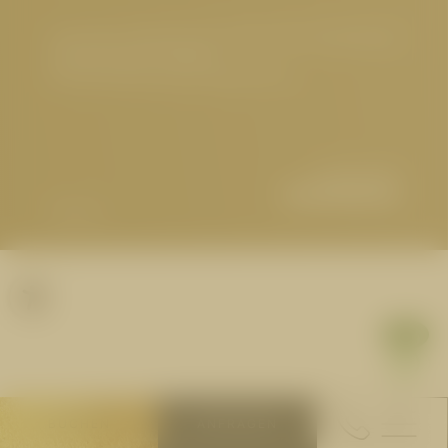
Impressum
|
Datenschutz
|
Datenschutz-Einstellungen
|
Barrierefreiheit
|
Sitemap
© 2026 Hotel Cervosa | Serfaus Tirol
Partner
1
BUCHEN
ANFRAGEN
asdf