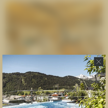
konzentrierte
Power-Smoothies
. Eierspeisen
Käsegerichten vom Buffet. Der
Tisch ist liebevoll
werden frisch zubereitet. Kurzum: Im
Hotel
gedeckt
für Sie mit Brötchen und drei
Cervosa
beginnen Sie den Tag mit einem
verschiedenen Aufstrichen.
Gastgeber Hugo
beeindruckenden Frühstück, das Ihnen Kraft für
Westreicher
kommt auf ein Pläuschchen vorbei
den Tag verleiht.
und gibt Ihnen exklusive Freizeittipps für den
nächsten Tag. Ausklingen lassen Sie den
gelungenen Urlaubstag bei Ihrem
Lieblingscocktail
in der
Crystal Bar & Lounge
.
Gern bereiten Ihnen die Barkeeper auch einen
Signature Drink
à la Cervosa zu. Lassen Sie sich
überraschen!
VINUM CERVOSA
1
/
6