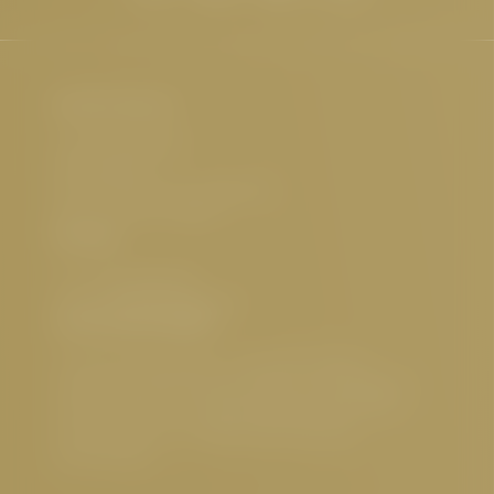
Hotel Cervosa
Familie Westreicher
Herrenanger 11
6534 Serfaus Tirol, Österreich
UID-Nr.: ATU32773601
Kontakt
Tel.:
+43 5476 6211
E-Mail:
info@
cervosa.
com
Interessante Seiten
5 Sterne Hotel Serfaus
,
Luxushotel Serfaus
,
Familienfreundliches Hotel Serfaus
,
Nachhaltiges
Hotel Österreich
,
Hundefreundliches Hotel Tirol
,
Gourmethotel Tirol
,
Wellnesshotel Serfaus
,
Sehenswertes