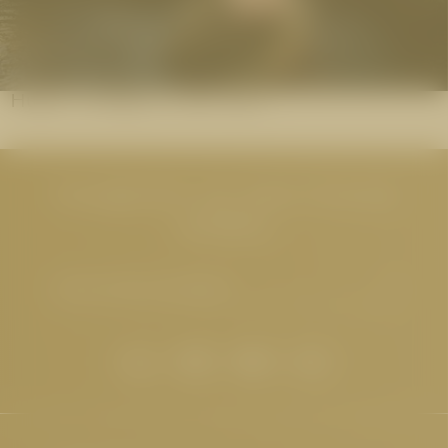
Hugo’s Kneipp & Chill Area
Neuigkeiten aus dem Cervosa
erhalten
E-Mail-Adresse eingeben