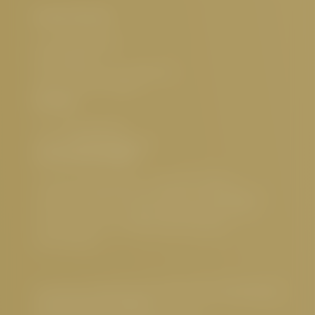
Hotel Cervosa
Familie Westreicher
Herrenanger 11
6534 Serfaus Tirol, Österreich
UID-Nr.: ATU32773601
Kontakt
Tel.:
+43 5476 6211
E-Mail:
info@
cervosa.
com
Interessante Seiten
5 Sterne Hotel Serfaus
,
Luxushotel Serfaus
,
Familienfreundliches Hotel Serfaus
,
Nachhaltiges
Hotel Österreich
,
Hundefreundliches Hotel Tirol
,
Gourmethotel Tirol
,
Wellnesshotel Serfaus
,
Sehenswertes
Impressum
|
Datenschutz
|
Datenschutz-Einstellungen
|
Barrierefreiheit
|
Sitemap