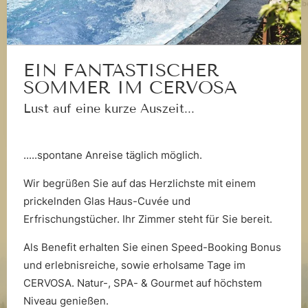
Betrieb
Wenn Sie im Urlaub einen Tierarzt benötigen,
schon bei der Ankunft kaum erwarten, die Wälder und
finden Sie die
Tierarztpraxis Demetz
in Ried im
Wiesen zu erkunden. Gern geben wir Ihnen persönliche
Oberinntal und die
Tierarztpraxis Eberhart
in
Tipps für Ihre Gassi-Runden
rund ums
Zams.
hundefreundliche Hotel in Tirol. An der Rezeption
EIN FANTASTISCHER
SOMMER IM CERVOSA
erhalten Sie
kostenlose Gassi-Sackerl
für Ihre
Ausflüge. Auf der beiliegenden Karte finden Sie alle
Lust auf eine kurze Auszeit...
Standorte der Hundekotbehälter. Für die Gassi-Runde
bitten wir Sie, die Hotel-Anlage zu verlassen.
.....spontane Anreise täglich möglich.
Hundeguide
Wir begrüßen Sie auf das Herzlichste mit einem
prickelnden Glas Haus-Cuvée und
Erfrischungstücher. Ihr Zimmer steht für Sie bereit.
Als Benefit erhalten Sie einen Speed-Booking Bonus
und erlebnisreiche, sowie erholsame Tage im
CERVOSA. Natur-, SPA- & Gourmet auf höchstem
Niveau genießen.