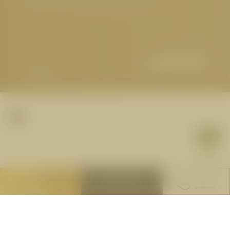
© 2026 Hotel Cervosa | Serfaus Tirol
Partner
1
BUCHEN
ANFRAGEN
asdf