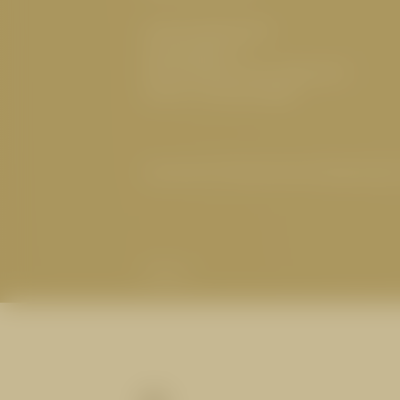
Familie Westreicher
Herrenanger 11
6534 Serfaus Tirol, Österreich
UID-Nr.: ATU32773601
Impressum
|
Datenschutz
|
Datenschutz
Partner
BERGFREUDEN AUF HUGO’S
Spezialitäten aus dem Suppenke
Grill und Klassiker aus der Scha
1
nach einer Wanderung auf der C
Sie zur Übernachtung dort.