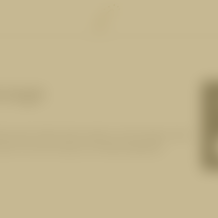
GENIESSEN
WOHLF
ssage
Die Cervosa Verwöhnpension
Die Wasserwelt
Crystal Bar & Lounge
Die Saunawelt
Hugo’s Weinkeller und Vinum
Treatments
LM
Hugo’s Tapas Bar & Wine Lounge
Fitnesswelt
Hugo’s Kneipp & Chill Area
rkung der heißen Steine wieder in Fluss bringen. Durch
per mit neuer Energie und Vitalität aufgeladen.