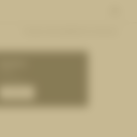
Vorherige Zusatzleistung
8|62
Nächste Zusatzleistung
ÜHLEN
ERLEBEN
Skifahren & Langlaufen
Winterwandern & Rodeln
90,00 €
Wandern & Biken
Golfen & Paragleiten
50 Min.
Die Super Sommer Card
für 1 Person
Familienabenteuer
Sehenswertes
ANFRAGEN