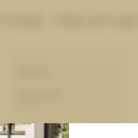
TERE TREATM
MASSAGEN
Lomi-Lomi
80 Min.
|
140,00 €
für 1 Person
Details anzeigen