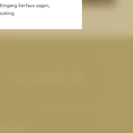
-Eingang Serfaus sagen,
itnesswelt
ooking.
sante Seiten