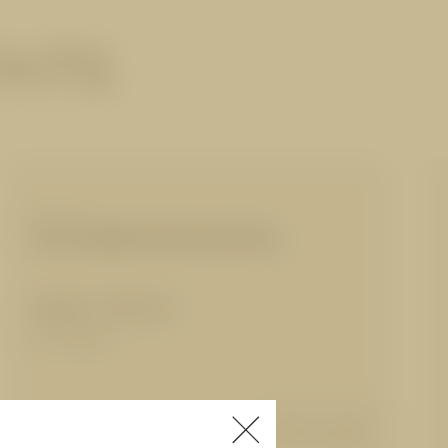
ENTS
THALGO
Feuchtigkeitsbehandlung
50 Min.
|
105,00 €
für 1 Person
Details anzeigen