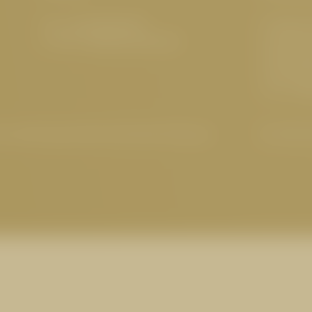
Tel.:
+43 5476 6211
5 Sterne
E-Mail:
info@
cervosa.
com
Familienf
Nachhalti
Hundefreu
Tirol
,
Wel
-Einstellungen
|
Barrierefreiheit
|
Sitemap
© 2026 Ho
 CERVOSA ALM
ssel, Herzhaftes vom
uküche: Stärken Sie sich
Ankunf
ervosa Alm und bleiben