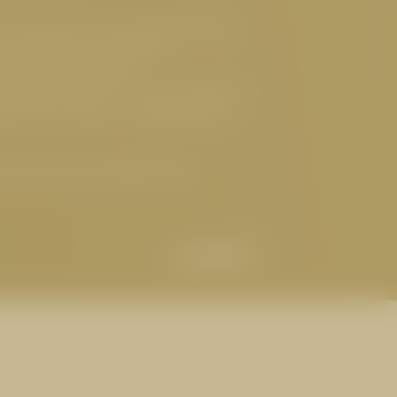
 Hotel Serfaus
,
Luxushotel Serfaus
,
reundliches Hotel Serfaus
,
ges Hotel Österreich
,
ndliches Hotel Tirol
,
Gourmethotel
lnesshotel Serfaus
,
Sehenswertes
tel Cervosa | Serfaus Tirol
BUCHEN
t
Abreise
ANFRAGEN