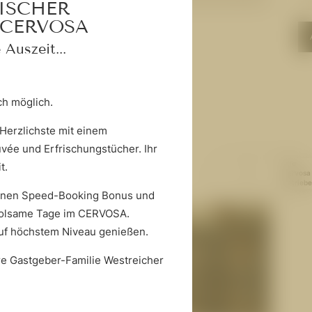
TISCHER
CERVOSA
ANFRAGEN
 Auszeit...
ich möglich.
Herzlichste mit einem
vée und Erfrischungstücher. Ihr
Alle
it.
Cervosa
Betriebe
 einen Speed-Booking Bonus und
rholsame Tage im CERVOSA.
auf höchstem Niveau genießen.
hre Gastgeber-Familie Westreicher