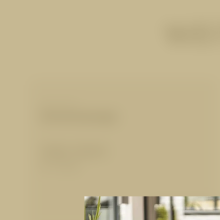
WEI
MASSAGEN
Kerzenmassage
25 Min.
|
55,00 €
für 1 Person
Details anzeigen