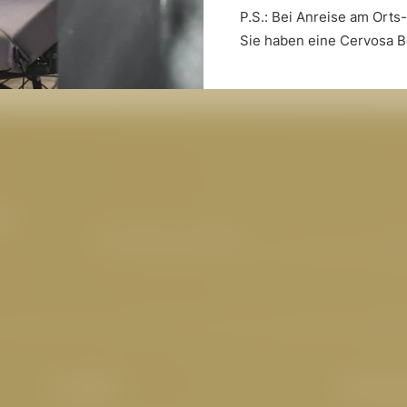
P.S.: Bei Anreise am Orts
Die Saunawelt
F
Sie haben eine Cervosa B
m
E-Mail-Adresse eingeben
Kontakt
Interes