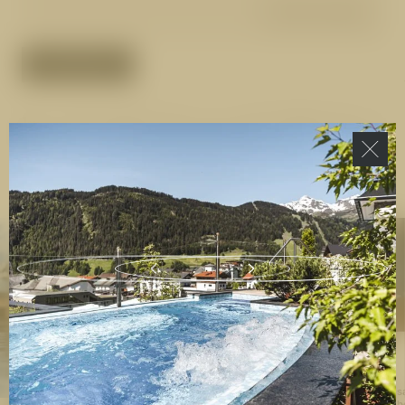
Details anzeigen
ANFRAGEN
1
/
61
Alle
Cervos
Betrieb