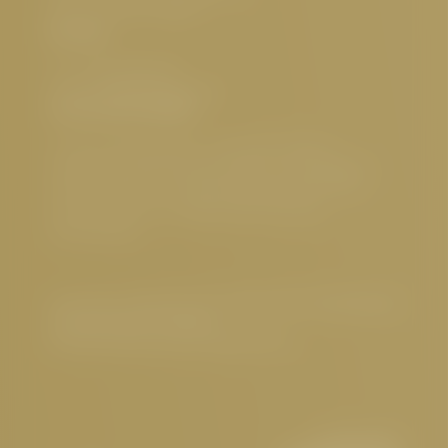
UID-Nr.: ATU32773601
Kontakt
Tel.:
+43 5476 6211
E-Mail:
info@
cervosa.
com
Interessante Seiten
5 Sterne Hotel Serfaus
,
Luxushotel Serfaus
,
Familienfreundliches Hotel Serfaus
,
Nachhaltiges
Hotel Österreich
,
Hundefreundliches Hotel Tirol
,
Gourmethotel Tirol
,
Wellnesshotel Serfaus
,
Sehenswertes
Impressum
|
Datenschutz
|
Datenschutz-Einstellungen
|
Barrierefreiheit
|
Sitemap
© 2026 Hotel Cervosa | Serfaus Tirol