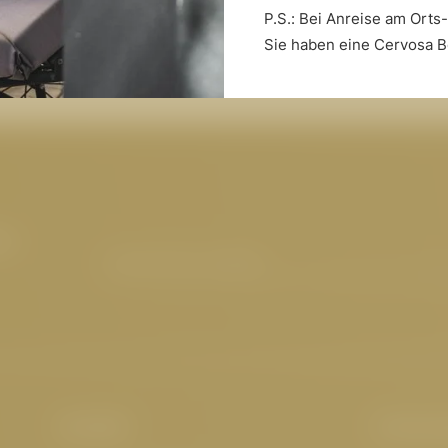
P.S.: Bei Anreise am Orts
Die Saunawelt
F
Sie haben eine Cervosa B
m
E-Mail-Adresse eingeben
Kontakt
Interes