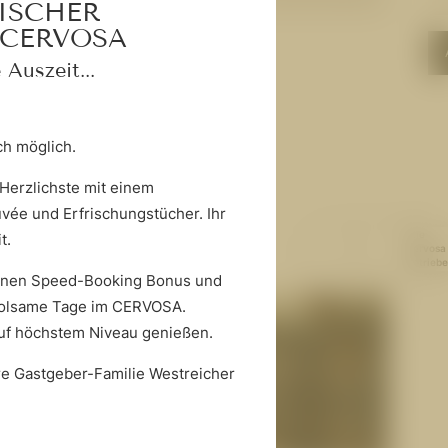
TISCHER
CERVOSA
ANFRAGEN
 Auszeit...
ich möglich.
Herzlichste mit einem
vée und Erfrischungstücher. Ihr
Alle
it.
Cervosa
Betriebe
 einen Speed-Booking Bonus und
rholsame Tage im CERVOSA.
auf höchstem Niveau genießen.
hre Gastgeber-Familie Westreicher