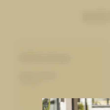
WEI
MASSAGEN
Hot-Stone-Massage
80 Min.
|
135,00 €
für 1 Person
Details anzeigen