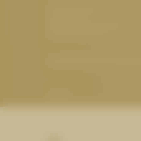
Familie Westreicher
Herrenanger 11
6534 Serfaus Tirol, Österreich
UID-Nr.: ATU32773601
Impressum
|
Datenschutz
|
Datenschutz
Partner
BERGFREUDEN AUF HUGO’S
Spezialitäten aus dem Suppenke
Grill und Klassiker aus der Scha
1
nach einer Wanderung auf der C
Sie zur Übernachtung dort.