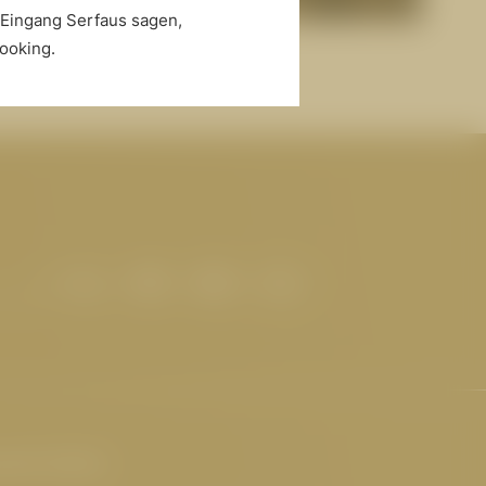
-Eingang Serfaus sagen,
itnesswelt
ooking.
sante Seiten