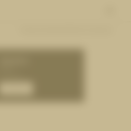
Vorherige Zusatzleistung
47|62
Nächste Zusatzleistung
ÜHLEN
ERLEBEN
Skifahren & Langlaufen
Winterwandern & Rodeln
105,00 €
Wandern & Biken
Golfen & Paragleiten
50 Min.
Die Super Sommer Card
für 1 Person
Familienabenteuer
Sehenswertes
ANFRAGEN