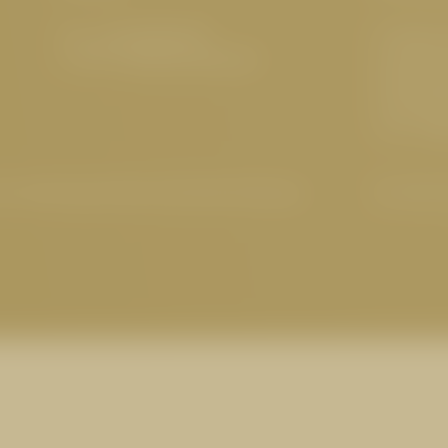
Tel.:
+43 5476 6211
5 Sterne
E-Mail:
info@
cervosa.
com
Familienf
Nachhalti
Hundefreu
Tirol
,
Wel
-Einstellungen
|
Barrierefreiheit
|
Sitemap
© 2026 Ho
 CERVOSA ALM
ssel, Herzhaftes vom
uküche: Stärken Sie sich
Ankunf
ervosa Alm und bleiben