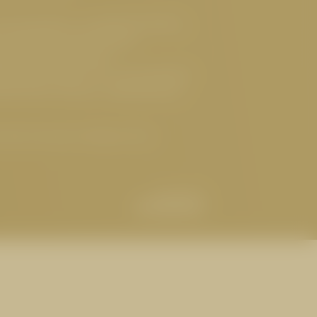
 Hotel Serfaus
,
Luxushotel Serfaus
,
reundliches Hotel Serfaus
,
ges Hotel Österreich
,
ndliches Hotel Tirol
,
Gourmethotel
lnesshotel Serfaus
,
Sehenswertes
tel Cervosa | Serfaus Tirol
BUCHEN
t
Abreise
ANFRAGEN