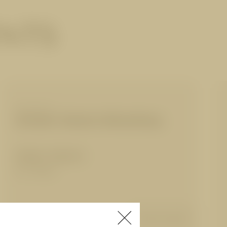
ENTS
MASSAGEN
Schulter-Nacken-Behandlung
50 Min.
|
90,00 €
für 1 Person
Details anzeigen