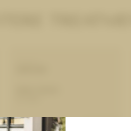
TERE TREATM
MASSAGEN
Lomi-Lomi
80 Min.
|
140,00 €
für 1 Person
Details anzeigen