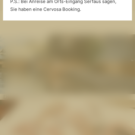
P.S.: Bei Anreise am Orts-Eingang Serfaus sagen,
Sie haben eine Cervosa Booking.
Die Wasserwelt