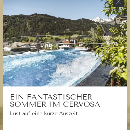
Übrigens
: Der Fisser Flitzer ist vor der Winterpause
noch bis zum 19. Oktober täglich geöffnet
, also
kommen Sie vorbei!
Im Winter, wenn das
Hotel Cervosa
wieder mit wohlig-
warmen Wellnessstunden im Spa lockt, erleben Sie die
Tiroler Bergwelt von ihrer schönsten Seite – und flitzen
nicht auf Schienen, sondern auf einer echten Rodel ins
Alle
Tal. Sind Sie bereit?
Cervos
Betrieb
EIN FANTASTISCHER
SOMMER IM CERVOSA
Lust auf eine kurze Auszeit...