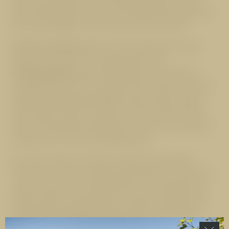
dem Knüppel selbst. Ganze 370 Höhenmeter legen Sie
bei einem Gefälle von 19 % auf der Fahrt zurück.
Mit
bis zu 45 km/h
geht es durch enge Kurven, über
Brücken und durch Tunnelschluchten. Die
Themenstationen
lassen dabei Raum zum Staunen –
mal geheimnisvoll, mal verspielt. Wer möchte, kann die
eigene Höchstgeschwindigkeit sogar messen lassen.
Sie möchten eine Erinnerung von ihrer Flitzer-Fahrt?
Das wird automatisch geknipst, und wenn Sie möchten,
erstehen Sie es an der Seilbahnkasse.
Der Fisser Flitzer ist ideal für Familien, Paare oder
Freunde – denn er verbindet Generationen. Kinder ab 7
Jahren dürfen schon alleine fahren. Und während die
Kleinen gleich nochmal flitzen möchten, genießen die
Großen die spektakuläre Aussicht über das sonnige
Hochplateau von
Serfaus-Fiss-Ladis
.