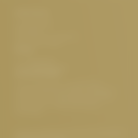
Hotel Cervosa
Familie Westreicher
Herrenanger 11
6534 Serfaus Tirol, Österreich
UID-Nr.: ATU32773601
Kontakt
Tel.:
+43 5476 6211
E-Mail:
info@
cervosa.
com
Interessante Seiten
5 Sterne Hotel Serfaus
,
Luxushotel Serfaus
,
Familienfreundliches Hotel Serfaus
,
Nachhaltiges
Hotel Österreich
,
Hundefreundliches Hotel Tirol
,
Gourmethotel Tirol
,
Wellnesshotel Serfaus
,
Sehenswertes
Impressum
|
Datenschutz
|
Datenschutz-Einstellungen