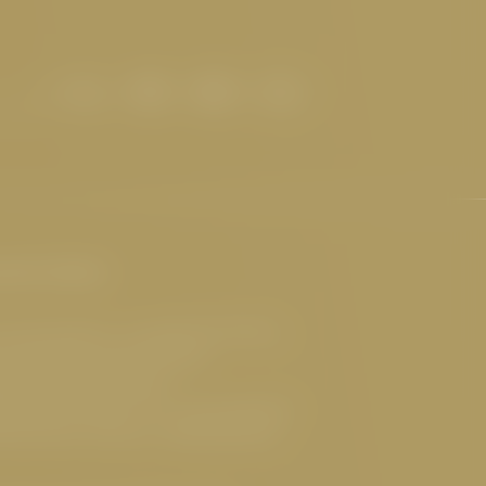
sante Seiten
 Hotel Serfaus
,
Luxushotel Serfaus
,
reundliches Hotel Serfaus
,
ges Hotel Österreich
,
ndliches Hotel Tirol
,
Gourmethotel
lnesshotel Serfaus
,
Sehenswertes