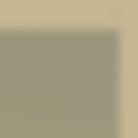
ÜHLEN
ERLEBEN
Skifahren & Langlaufen
Winterwandern & Rodeln
Wandern & Biken
Golfen & Paragleiten
Die Super Sommer Card
Familienabenteuer
Sehenswertes