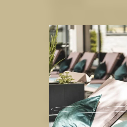
B für Bewegung
Skifahren und Snowboarden beanspru
Muskelkater vermeiden kann. Statisch
lehnen Sie mit geradem Rücken an der
Fußspitzen ragen. Wer Planking bevor
C für Check
Checken Sie Ihre
Winterausrüstung,
werden und die Bindung richtig einge
auf eisigen Stellen bieten. Snowboar
D für Dehnen
Nach
dem Schneevergnügen
darf da
Beinrückseite dehnen möchte, kann s
drücken.
E für Erholung
Nachdem Sie sich auf der Piste ausg