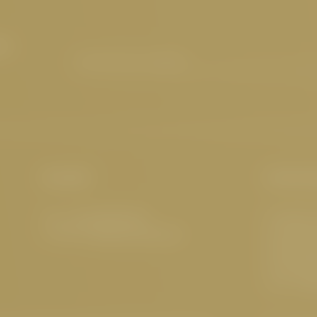
m
E-Mail-Adresse eingeben
Kontakt
Interes
Tel.:
+43 5476 6211
5 Sterne
E-Mail:
info@
cervosa.
com
Familienf
Nachhalti
Hundefreu
Tirol
,
Wel