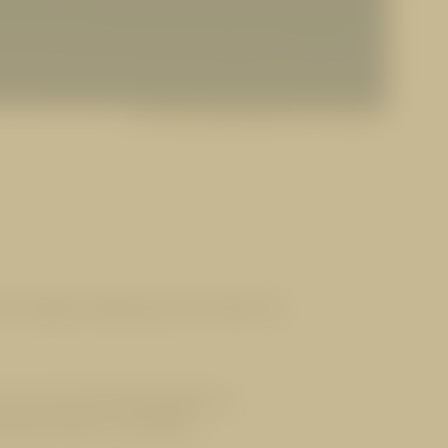
Vorherige Neuigkeit
9|22
Nächste Neuigkeit
 richtige Vorbereitung. Hier finden Sie
auch um die Verletzungsgefahr zu
ngt den Körper in Schwung.