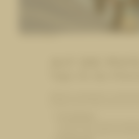
Zurück zur Übersicht
AUF DIE PISTE
Tipps für das Pisten
Skifahren? Snowboarden? Ja, bitte! Dami
ein paar Tips und Tricks, bevor Sie sich 
A für Aufwärmen
Vor jedem guten Training ist Aufwär
reduzieren. Dafür eignen sich Seils