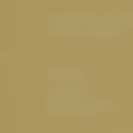
Neuigkeiten aus de
Cervosa erhalten
Hotel Cervosa
Familie Westreicher
Herrenanger 11
6534 Serfaus Tirol, Österreich
UID-Nr.: ATU32773601