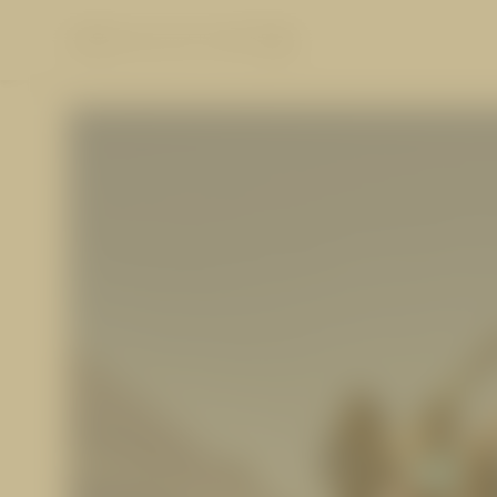
info@
cervosa.
com
+43 5476 6211
DE
info@
cervosa.
com
+43 5476 6211
DE
DAS CERVOSA
WOHNEN
Die Gastgeber
Zimmer und Suiten
Für Familien
Pauschalen
Nachhaltigkeit
Inklusivleistungen
Bildergalerie
HUGO’S CERVOSA A
Cervosa News
Urlaubsinformationen
Social Media Wall
Gutscheine
Wetter
Anfragen
Buchen