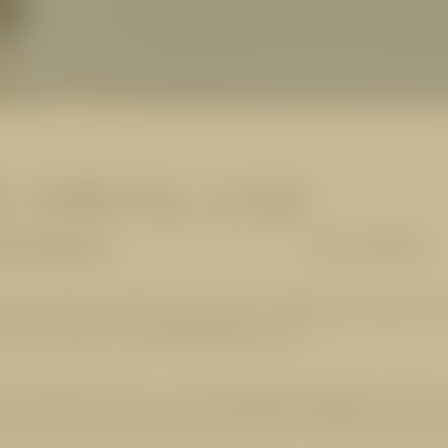
, FERTIG, LOS!
erlebnis
17.11.2025
t dem Pistenvergnügen nichts mehr im Weg steht, braucht es die
voller Adrenalin in den
Winterspaß
stürzen.
men angesagt, nicht nur um dem
Kreislauf zu fördern
, sondern 
pringen oder Hampelmänner besonders gut. Hauptsache man bri