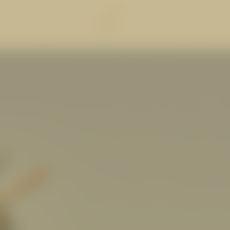
GENIESSEN
WOHLF
Die Cervosa Verwöhnpension
Die Wasserwelt
Crystal Bar & Lounge
Die Saunawelt
Hugo’s Weinkeller und Vinum
Treatments
LM
Hugo’s Tapas Bar & Wine Lounge
Fitnesswelt
Hugo’s Kneipp & Chill Area