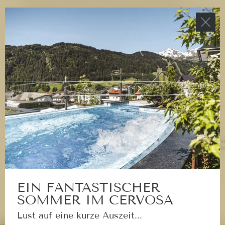
Schnappen Sie sich ein Tretboot oder fahren Sie auf
selbst kreierten Flößen durch ein kniffliges
Wasserlabyrinth – ein unvergessliches Erlebnis für
kleine Abenteurer.
Kinder-Bergwerk und Goldener-Mann-
Weg:
Spannende Entdeckungen erwarten kleine
Forscher in diesem Kinder-Bergwerk. Im
Höhlenerlebnistunnel verbirgt sich ein Labyrinth, in
dem sich Ihre Kinder auf die Suche nach glitzernden
Steinen machen können. Zudem befinden sich hier
Alle
Cervos
verschiedene Kletterstationen, Rutschen und vieles
Betrieb
mehr.
EIN FANTASTISCHER
SOMMER IM CERVOSA
Lust auf eine kurze Auszeit...