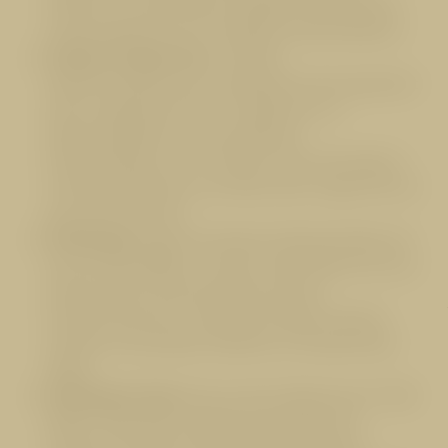
erfahren. Ein besonderes Highlight: Oberhalb des
Areals befindet sich ein Gehege mit Murmeltieren.
Sommer-Funpark Fiss:
In diesem
abwechslungsreichen Freizeitpark kommt garantiert
keine Langeweile auf! Ein Flugdrache, ein
Wasserspielplatz mit verschiedenen
Erlebnisstationen, ein 13 Meter hoher Sprungturm
mit Riesenluftkissen und vieles mehr sorgen hier für
grenzenlose Action.
Piratenweg:
Folgen Sie diesem Abenteuerpfad, der
durch dichte Wälder und über weite Wiesen bis zum
Geisterschiff und dem geheimnisvollen
Piratenschatz führt. Entlang des Wegs erwarten
Familien verschiedene Stationen und spannende
Rätsel.
Erlebnispark Hög:
Rund um den Högersee auf 1 829
Metern liegt dieser beliebte Erlebnispark für
Familien mit allerlei Geschicklichkeitsspielen.