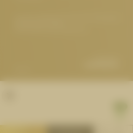
Impressum
|
Datenschutz
|
Datenschutz-Einstellungen
|
Barrierefreiheit
|
Sitemap
© 2026 Hotel Cervosa | Serfaus Tirol
Partner
1
BUCHEN
ANFRAGEN