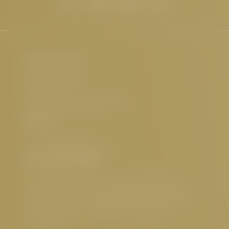
Hotel Cervosa
Familie Westreicher
Herrenanger 11
6534 Serfaus Tirol, Österreich
UID-Nr.: ATU32773601
Kontakt
Tel.:
+43 5476 6211
E-Mail:
info@
cervosa.
com
Interessante Seiten
5 Sterne Hotel Serfaus
,
Luxushotel Serfaus
,
Familienfreundliches Hotel Serfaus
,
Nachhaltiges
Hotel Österreich
,
Hundefreundliches Hotel Tirol
,
Gourmethotel Tirol
,
Wellnesshotel Serfaus
,
Sehenswertes