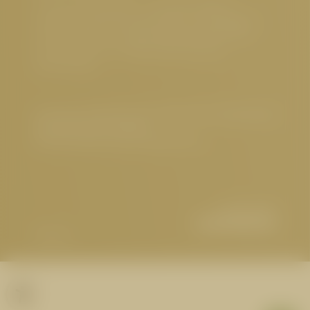
5 Sterne Hotel Serfaus
,
Luxushotel Serfaus
,
Familienfreundliches Hotel Serfaus
,
Nachhaltiges
Hotel Österreich
,
Hundefreundliches Hotel Tirol
,
Gourmethotel Tirol
,
Wellnesshotel Serfaus
,
Sehenswertes
Impressum
|
Datenschutz
|
Datenschutz-Einstellungen
|
Barrierefreiheit
|
Sitemap
© 2026 Hotel Cervosa | Serfaus Tirol
Partner