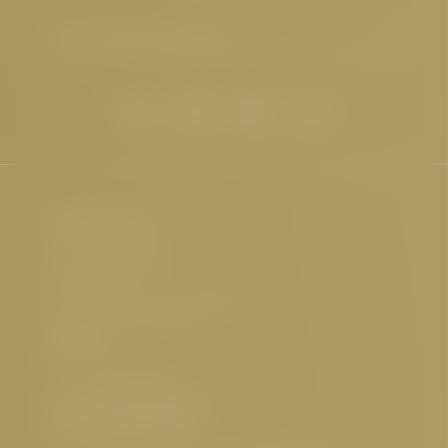
E-Mail-Adresse eingeben
Hotel Cervosa
Familie Westreicher
Herrenanger 11
6534 Serfaus Tirol, Österreich
UID-Nr.: ATU32773601
Kontakt
Tel.:
+43 5476 6211
E-Mail:
info@
cervosa.
com
Interessante Seiten