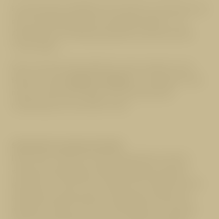
Ein besonderes Highlight: der Flying Fox, bei dem Sie an
einem Seil befestigt durch die Bäume gleiten – ein
Adrenalinkick mit atemberaubender Aussicht auf die
Tiroler Alpen.
Wer noch mehr Adrenalinkicks sucht, probiert es am
besten mit dem
Bungee Trampolin
. Im ultimativen Tanz
mit der Schwerkraft wagen Sie beindruckende
Luftsprünge und verrückte Tricks.
Sicherheit hat oberste Priorität
Dank eines modernen Sicherungssystems sind Sie
während des gesamten Klettererlebnisses bestens
geschützt. Vor dem Start erhalten alle Teilnehmer eine
gründliche Einweisung durch geschulte Guides, die
jederzeit mit Rat und Tat zur Seite stehen. So können