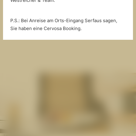
Westreicher & Team.
P.S.: Bei Anreise am Orts-Eingang Serfaus sagen,
Sie haben eine Cervosa Booking.
1
/
29