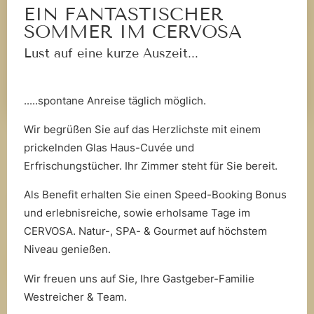
EIN FANTASTISCHER
Bademantel
SOMMER IM CERVOSA
Lust auf eine kurze Auszeit...
Tisch mit Lampe
Wlan
Details
.....spontane Anreise täglich möglich.
Neubau
Wir begrüßen Sie auf das Herzlichste mit einem
CLASSIC STIL
AL
Doppelbett (Kingsize)
prickelnden Glas Haus-Cuvée und
Junior Suite Ost
Do
Erfrischungstücher. Ihr Zimmer steht für Sie bereit.
2
Personen
|
40
m²
1-2
Als Benefit erhalten Sie einen Speed-Booking Bonus
ab
196 €
pro Person
inkl.
Frühstück
ab
und erlebnisreiche, sowie erholsame Tage im
CERVOSA. Natur-, SPA- & Gourmet auf höchstem
Niveau genießen.
BUCHEN
ANFRAGEN
Wir freuen uns auf Sie, Ihre Gastgeber-Familie
Westreicher & Team.