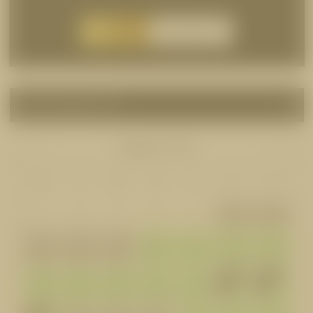
BUCHEN
ANFRAGEN
VERFÜGBARKEITEN
August
2026
Mo
Di
Mi
Do
Fr
Sa
So
27
28
29
30
31
1
2
6
7
8
9
3
4
5
552 €
552 €
552 €
552 €
10
11
12
13
14
15
16
552 €
552 €
552 €
552 €
552 €
552 €
552 €