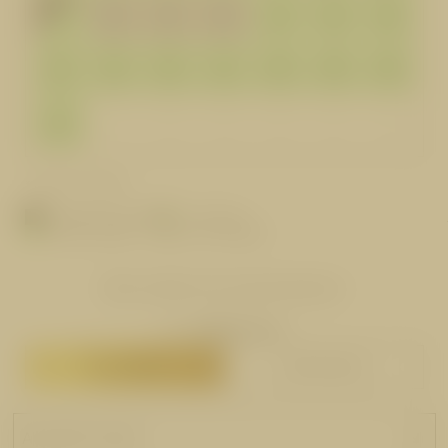
17
21
22
23
18
19
20
552 €
532 €
532 €
24
25
26
27
28
29
30
532 €
532 €
532 €
532 €
532 €
532 €
532 €
31
1
2
3
4
5
6
532 €
* Preis für 2 Gäste
gewählter Zeitraum
nur Abreise
Ankunft möglich
nicht verfügbar
Bitte wählen Sie Ankunftsdatum
266,00 €
ab
BUCHEN
ANFRAGEN
AUSSTATTUNG