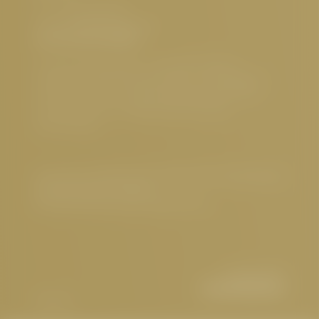
Tel.:
+43 5476 6211
E-Mail:
info@
cervosa.
com
Interessante Seiten
5 Sterne Hotel Serfaus
,
Luxushotel Serfaus
,
Familienfreundliches Hotel Serfaus
,
Nachhaltiges
Hotel Österreich
,
Hundefreundliches Hotel Tirol
,
Gourmethotel Tirol
,
Wellnesshotel Serfaus
,
Sehenswertes
Impressum
|
Datenschutz
|
Datenschutz-Einstellungen
|
Barrierefreiheit
|
Sitemap
© 2026 Hotel Cervosa | Serfaus Tirol
Partner