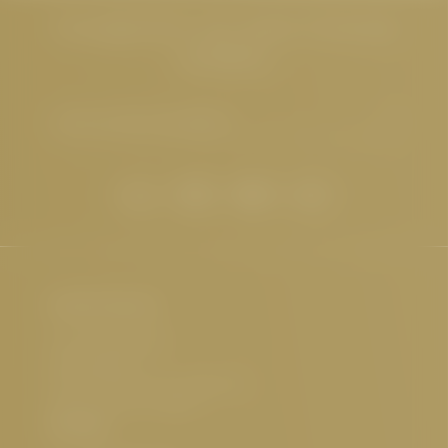
Neuigkeiten aus dem Cervosa
erhalten
E-Mail-Adresse eingeben
Hotel Cervosa
Familie Westreicher
Herrenanger 11
6534 Serfaus Tirol, Österreich
UID-Nr.: ATU32773601
Kontakt