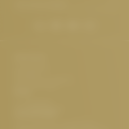
E-Mail-Adresse eingeben
Hotel Cervosa
Familie Westreicher
Herrenanger 11
6534 Serfaus Tirol, Österreich
UID-Nr.: ATU32773601
Kontakt
Tel.:
+43 5476 6211
E-Mail:
info@
cervosa.
com
Interessante Seiten
5 Sterne Hotel Serfaus
,
Luxushotel Serfaus
,