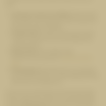
sein?
Schwimmen & Stand-Up-Paddling
: Spüren Sie das
kühle Wasser beim Schwimmen oder erkunden Sie
den See auf einem SUP-Board.
Tretbootverleih
: Erkunden Sie den See mit einem
Tretboot und gönnen Sie sich anschließend eine
Schwimmsession.
Wasserrutsche
: Eine 40 Meter lange
Breitwellenrutsche garantiert
Spaß für Groß und
Klein
.
Kinderspielplatz
Bibis Wasserwerk: Der Spielplatz
mit acht Wasserstationen und dem Maskottchen Bibi
lädt Kinder zum Entdecken ein.
Und wenn sich zwischendurch der kleine oder große
Hunger meldet? Kein Problem: Für das leibliche Wohl
sorgt das
Seerestaurant
mit regionalen Spezialitäten