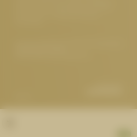
Familienfreundliches Hotel Serfaus
,
Nachhaltiges
Hotel Österreich
,
Hundefreundliches Hotel Tirol
,
Gourmethotel Tirol
,
Wellnesshotel Serfaus
,
Sehenswertes
Impressum
|
Datenschutz
|
Datenschutz-Einstellungen
|
Barrierefreiheit
|
Sitemap
© 2026 Hotel Cervosa | Serfaus Tirol
Partner
1