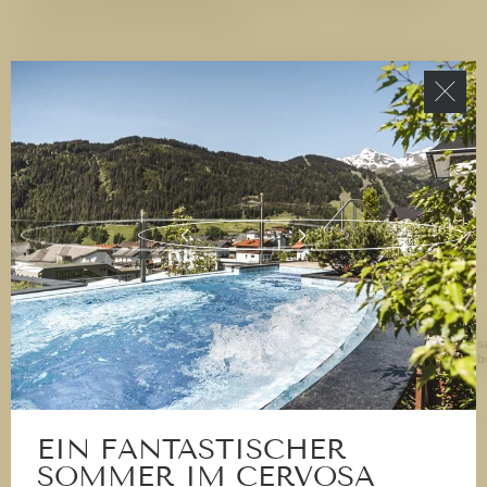
und erfrischenden Getränken.
Der Zugang zum See ist für den Badebetrieb täglich von
10.00 bis 16.00 Uhr geöffnet – außerhalb des
Badebetriebs ist der See dauerhaft kostenlos
zugänglich.
Der Badesee Ried ist sogar
barrierefrei
: Ein Pool-Lift
und barrierefreie Toiletten stehen zur Verfügung.
Bitte beachten Sie, dass am See keine Hunde erlaubt
sind.
Alle
Also, haben Sie Lust auf einen erfrischenden Ausflug?
Cervos
Betrieb
Unser Rezeptionsteam gibt Ihnen gern Informationen zu
den Preisen und Tipps für einen perfekten Tag am
Badesee Ried.
EIN FANTASTISCHER
SOMMER IM CERVOSA